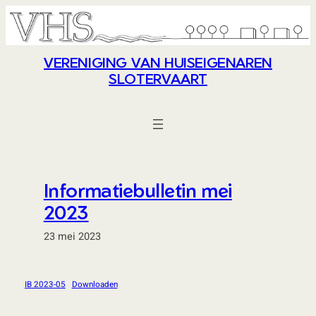
Ga
naar
de
VERENIGING VAN HUISEIGENAREN
inhoud
SLOTERVAART
Informatiebulletin mei
2023
23 mei 2023
IB 2023-05
Downloaden