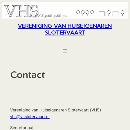
Ga
naar
de
VERENIGING VAN HUISEIGENAREN
inhoud
SLOTERVAART
Contact
Vereniging van Huiseigenaren Slotervaart (VHS)
vhs@vhslotervaart.nl
Secretariaat: