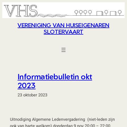
Ga
naar
de
VERENIGING VAN HUISEIGENAREN
inhoud
SLOTERVAART
Informatiebulletin okt
2023
23 oktober 2023
Uitnodiging Algemene Ledenvergadering (niet-leden zijn
ook van harte welkom) donderdag 9 nov 20:00 – 22:00